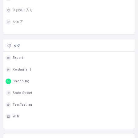
0 お気に入り
シェア
タグ
Expert
Restaurant
Shopping
State Street
Tea Tasting
Wifi