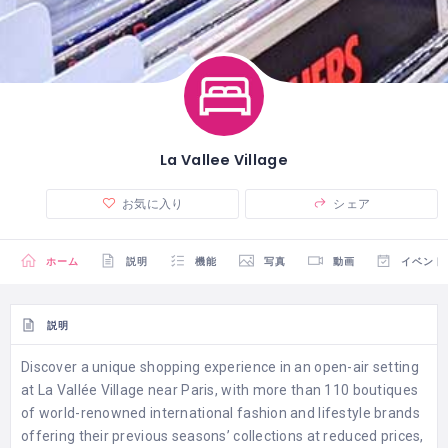
La Vallee Village
お気に入り
シェア
ホーム
説明
機能
写真
動画
イベント
説明
Discover a unique shopping experience in an open-air setting
at La Vallée Village near Paris, with more than 110 boutiques
of world-renowned international fashion and lifestyle brands
offering their previous seasons’ collections at reduced prices,