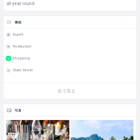
all year round.
機能
Expert
Restaurant
Shopping
State Street
全て見る
写真