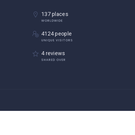
137 places
WORLDWIDE
4124 people
UNIQUE VISITORS
4 reviews
SHARED OVER