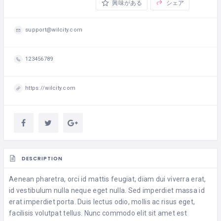
興味がある
シェア
support@wilcity.com
123456789
https://wilcity.com
DESCRIPTION
Aenean pharetra, orci id mattis feugiat, diam dui viverra erat,
id vestibulum nulla neque eget nulla. Sed imperdiet massa id
erat imperdiet porta. Duis lectus odio, mollis ac risus eget,
facilisis volutpat tellus. Nunc commodo elit sit amet est